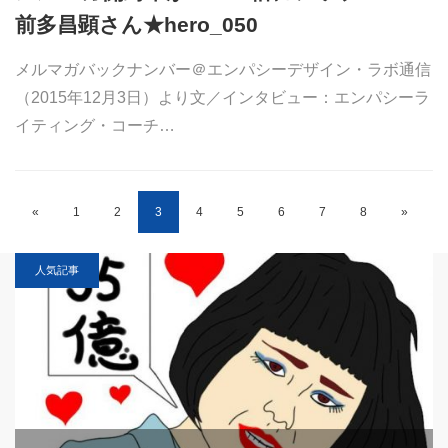
前多昌顕さん★hero_050
メルマガバックナンバー＠エンパシーデザイン・ラボ通信
（2015年12月3日）より文／インタビュー：エンパシーラ
イティング・コーチ…
«
1
2
3
4
5
6
7
8
»
人気記事