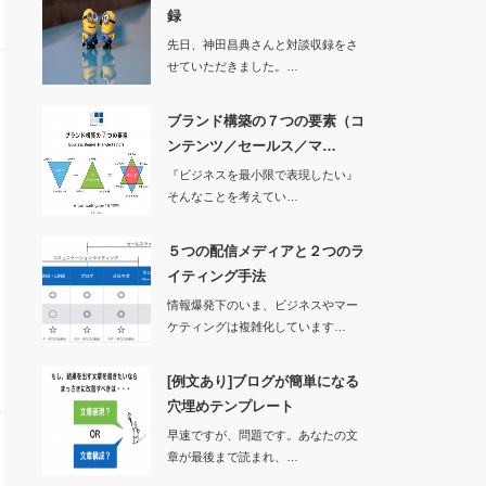
録
先日、神田昌典さんと対談収録をさ
せていただきました。…
ブランド構築の７つの要素（コ
ンテンツ／セールス／マ…
『ビジネスを最小限で表現したい』
そんなことを考えてい…
５つの配信メディアと２つのラ
イティング手法
情報爆発下のいま、ビジネスやマー
ケティングは複雑化しています…
[例文あり]ブログが簡単になる
穴埋めテンプレート
早速ですが、問題です。あなたの文
章が最後まで読まれ、…