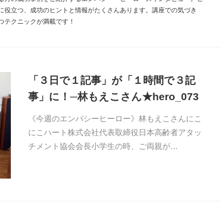
に役立つ、成功のヒントと情報がたくさんあります。講座での気づき
つテクニックが満載です！
「３日で１記事」が「１時間で３記
事」に！─林もえこさん★hero_073
《今週のエンパシーヒーロー》林もえこさんにこ
にこハート株式会社代表取締役日本高齢者アタッ
チメント協会会長小学生の時、ご両親が…