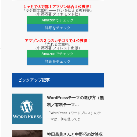
１ヶ月で３万部！アマゾン総合１位獲得！
『６分間文章術 ―― 想いを伝える教科書』
（中野巧著 ダイヤモンド社）
Amazonでチェック
詳細をチェック
アマゾンの２つのカテゴリで１位獲得！
『売れる文章術』
（中野巧著 フォレスト出版）
Amazonでチェック
詳細をチェック
ピックアップ記事
WordPressテーマの選び方（無
料／有料テーマ…
「WordPress（ワードプレス）のテ
ーマは、何を使ってま…
神田昌典さんと中野巧の対談収