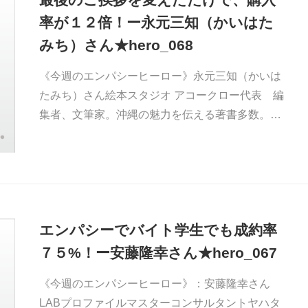
率が１２倍！ー永元三知（かいはた
みち）さん★hero_068
《今週のエンパシーヒーロー》永元三知（かいは
たみち）さん絵本スタジオ アコークロー代表 編
集者、文筆家。沖縄の魅力を伝える著書多数。…
エンパシーでバイト学生でも成約率
７５%！ー安藤隆幸さん★hero_067
《今週のエンパシーヒーロー》：安藤隆幸さん
LABプロファイルマスターコンサルタントヤハタ