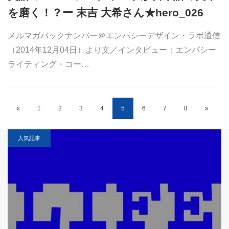
を磨く！？ー 末吉 大希さん★hero_026
メルマガバックナンバー＠エンパシーデザイン・ラボ通信
（2014年12月04日）より文／インタビュー：エンパシー
ライティング・コー…
«
1
2
3
4
5
6
7
8
»
人気記事