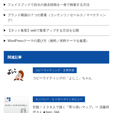
フェイスブックで自分の過去投稿を一発で検索する方法
ブランド構築の７つの要素（コンテンツ／セールス／マーケティン
グ）
【ネット集客】webで集客アップする方法を公開
WordPressテーマの選び方（無料／有料テーマを厳選）
関連記事
コピーライティング・文章作成
コピーライティングの「よしこ」ちゃん
エンパシー・ヒーローズインタビュー
壮観！２３８人で描く『寄り添いマップ』ー 須藤祥
代さん★hero_044