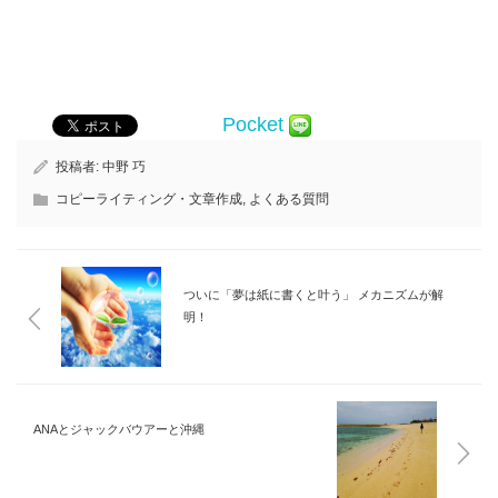
Pocket
投稿者:
中野 巧
コピーライティング・文章作成
,
よくある質問
ついに「夢は紙に書くと叶う」 メカニズムが解
明！
ANAとジャックバウアーと沖縄