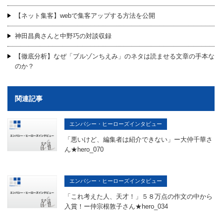
【ネット集客】webで集客アップする方法を公開
神田昌典さんと中野巧の対談収録
【徹底分析】なぜ「ブルゾンちえみ」のネタは読ませる文章の手本な
のか？
関連記事
エンパシー・ヒーローズインタビュー
「悪いけど、編集者は紹介できない」ー大仲千華さ
ん★hero_070
エンパシー・ヒーローズインタビュー
「これ考えた人、天才！」５８万点の作文の中から
入賞！ー仲宗根敦子さん★hero_034