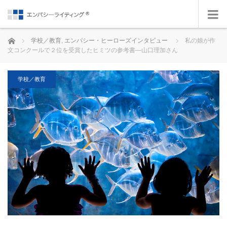
ホーム
学校／教育
,
エンパシー・ヒーローズインタビュー
私の娘が作
文コンクールで２位を受賞したヒミツの参考書—山口理加さん
学校／教育