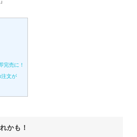
』
即完売に！
の注文が
れかも！