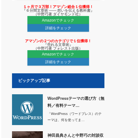
１ヶ月で３万部！アマゾン総合１位獲得！
『６分間文章術 ―― 想いを伝える教科書』
（中野巧著 ダイヤモンド社）
Amazonでチェック
詳細をチェック
アマゾンの２つのカテゴリで１位獲得！
『売れる文章術』
（中野巧著 フォレスト出版）
Amazonでチェック
詳細をチェック
ピックアップ記事
WordPressテーマの選び方（無
料／有料テーマ…
「WordPress（ワードプレス）のテ
ーマは、何を使ってま…
神田昌典さんと中野巧の対談収