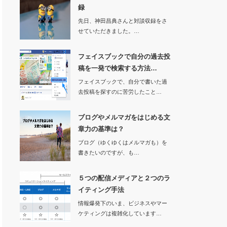
録
先日、神田昌典さんと対談収録をさ
せていただきました。…
フェイスブックで自分の過去投
稿を一発で検索する方法…
フェイスブックで、自分で書いた過
去投稿を探すのに苦労したこと…
ブログやメルマガをはじめる文
章力の基準は？
ブログ（ゆくゆくはメルマガも）を
書きたいのですが、も…
５つの配信メディアと２つのラ
イティング手法
情報爆発下のいま、ビジネスやマー
ケティングは複雑化しています…