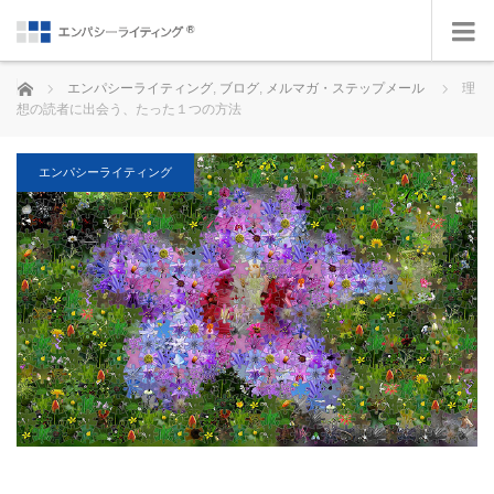
ホーム
エンパシーライティング
,
ブログ
,
メルマガ・ステップメール
理
想の読者に出会う、たった１つの方法
エンパシーライティング