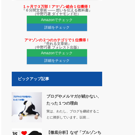
１ヶ月で３万部！アマゾン総合１位獲得！
『６分間文章術 ―― 想いを伝える教科書』
（中野巧著 ダイヤモンド社）
Amazonでチェック
詳細をチェック
アマゾンの２つのカテゴリで１位獲得！
『売れる文章術』
（中野巧著 フォレスト出版）
Amazonでチェック
詳細をチェック
ピックアップ記事
ブログやメルマガが続かない、
たった１つの理由
実は、わたし、ブログを継続するこ
とに挫折しています。以前…
【徹底分析】なぜ「ブルゾンち