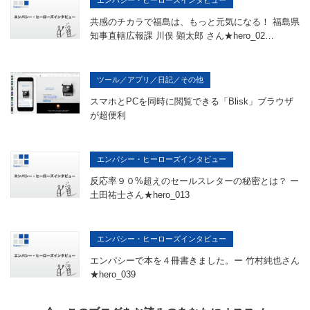
エンパシー・ヒーローズインタビュー
共感のチカラで福島は、もっと元気になる！ 福島県
知事直轄広報課 川俣 顕太郎 さん★hero_02…
ツール／アプリ／日記／その他
スマホとPCを同時に閲覧できる「Blisk」ブラウザ
が超便利
エンパシー・ヒーローズインタビュー
反応率９０%超えのセールスレターの秘密とは？ ー
土田祐士さん★hero_013
エンパシー・ヒーローズインタビュー
エンパシーで本を４冊書きました。ー 竹村純也さん
★hero_039