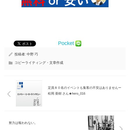
Pocket
投稿者:
中野 巧
コピーライティング・文章作成
定員８０名のイベントも集客の不安はありませんー
松岡 亜樹 さん★hero_016
努力は報われない。