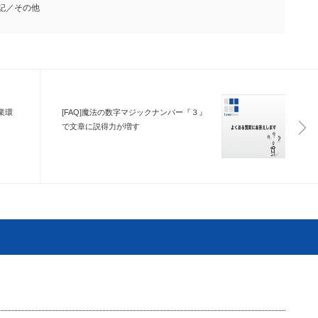
記／その他
業環
[FAQ]魔法の数字マジックナンバー『３』
で文章に説得力が増す