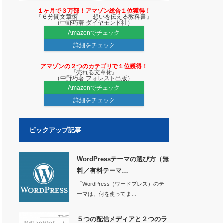
１ヶ月で３万部！アマゾン総合１位獲得！
『６分間文章術 ―― 想いを伝える教科書』
（中野巧著 ダイヤモンド社）
Amazonでチェック
詳細をチェック
アマゾンの２つのカテゴリで１位獲得！
『売れる文章術』
（中野巧著 フォレスト出版）
Amazonでチェック
詳細をチェック
ピックアップ記事
WordPressテーマの選び方（無
料／有料テーマ…
「WordPress（ワードプレス）のテ
ーマは、何を使ってま…
５つの配信メディアと２つのラ