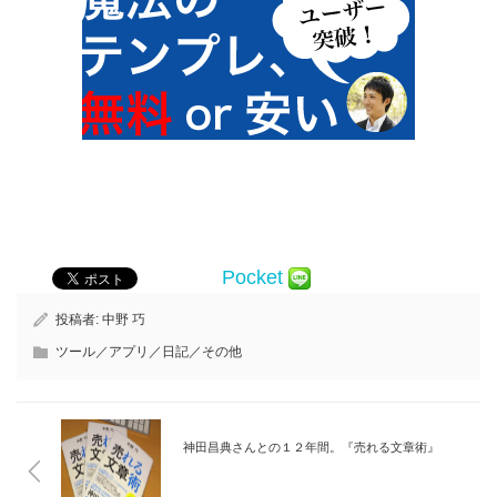
Pocket
投稿者:
中野 巧
ツール／アプリ／日記／その他
神田昌典さんとの１２年間。『売れる文章術』